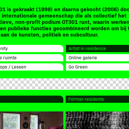
01 is gekraakt (1999) en daarna gekocht (2006) do
 internationale gemeenschap die als collectief het
tieve, non-profit podium OT301 runt, waarin werken
en publieke functies gecombineerd worden om bij 
aan de kunsten, politiek en subcultuur.
ity
Artist in residence
e ruimte
Online galerie
ops / Lessen
Go Green
Former residents