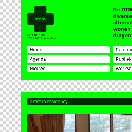
De OT3
diverse
alterna
wonen 
dragen 
Overtoom 301
1054 HW Amsterdam
Home
Commun
Agenda
Publiek
Nieuws
Worksh
Artist in residency