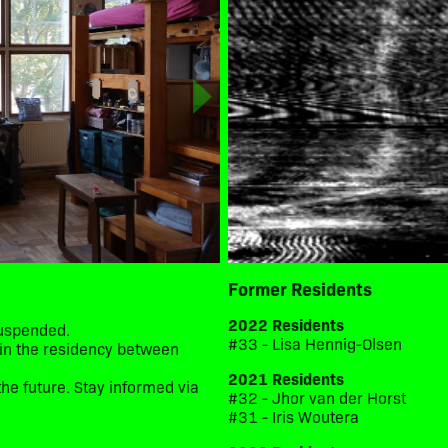
Former Residents
2022 Residents
suspended.
#33 - Lisa Hennig-Olsen
d in the residency between
2021 Residents
he future. Stay informed via
#32 - Jhor van der Horst
#31 - Iris Woutera