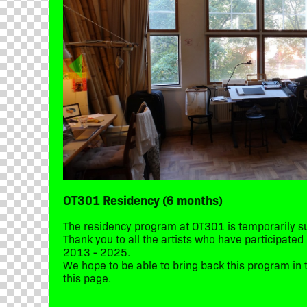
OT301 Residency (6 months)
The residency program at OT301 is temporarily 
Thank you to all the artists who have participate
2013 - 2025.
We hope to be able to bring back this program in t
this page.