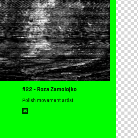
#22 - Roza Zamolojko
Polish movement artist