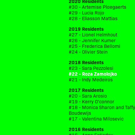
2020 Residents
#30 - Artemise Ploegaerts
#29 - Lucia Rojo
#28 - Eliasson Mattias
2019 Residents
#27 - Lionel Helmhout
#26 - Jennifer Kumer
#25 - Frederica Bellomi
#24 - Olivier Stein
2018 Residents
#23 - Sara Pezzolesi
#22 - Roza Zamolojko
#21 - Indy Medeiros
2017 Residents
#20 - Sara Arosio
#19 - Kerry O'connor
#18 - Monica Sharon and Taff
Boudewijs
#17 - Valentina Milosevic
2016 Residents
#16 - Anna Fotiadou