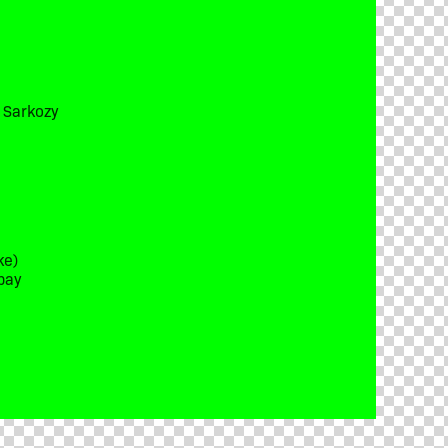
t Sarkozy
ke)
bay