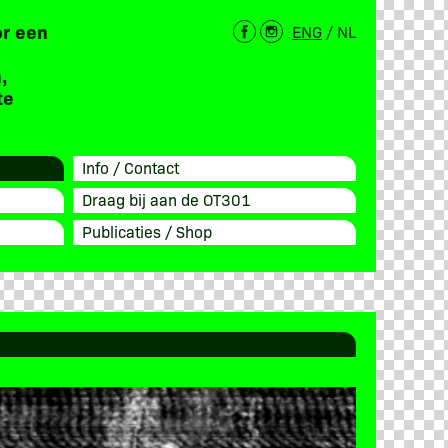
or een
ENG
/
NL
,
te
Info / Contact
Draag bij aan de OT301
Publicaties / Shop