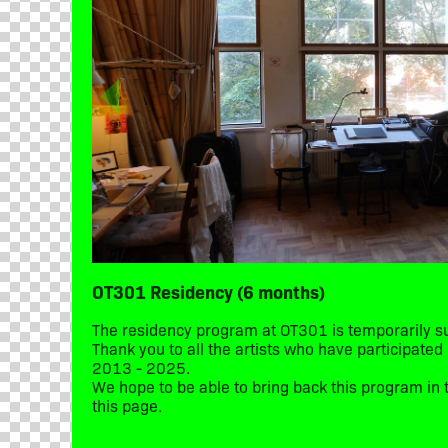
OT301 Residency (6 months)
The residency program at OT301 is temporarily 
Thank you to all the artists who have participate
2013 - 2025.
We hope to be able to bring back this program in t
this page.