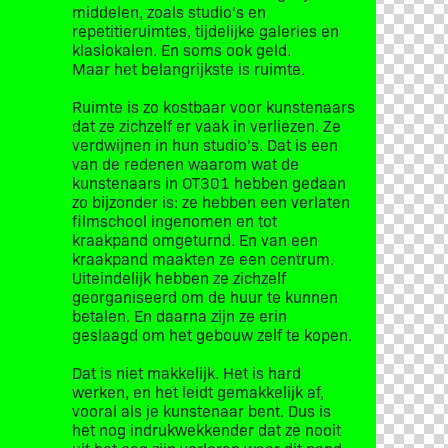
middelen, zoals studio’s en
repetitieruimtes, tijdelijke galeries en
klaslokalen. En soms ook geld.
Maar het belangrijkste is ruimte.
Ruimte is zo kostbaar voor kunstenaars
dat ze zichzelf er vaak in verliezen. Ze
verdwijnen in hun studio’s. Dat is een
van de redenen waarom wat de
kunstenaars in OT301 hebben gedaan
zo bijzonder is: ze hebben een verlaten
filmschool ingenomen en tot
kraakpand omgeturnd. En van een
kraakpand maakten ze een centrum.
Uiteindelijk hebben ze zichzelf
georganiseerd om de huur te kunnen
betalen. En daarna zijn ze erin
geslaagd om het gebouw zelf te kopen.
Dat is niet makkelijk. Het is hard
werken, en het leidt gemakkelijk af,
vooral als je kunstenaar bent. Dus is
het nog indrukwekkender dat ze nooit
uit het oog zijn verloren waar dit pand