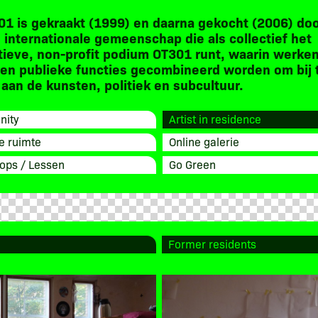
01 is gekraakt (1999) en daarna gekocht (2006) do
 internationale gemeenschap die als collectief het
tieve, non-profit podium OT301 runt, waarin werken
en publieke functies gecombineerd worden om bij 
aan de kunsten, politiek en subcultuur.
ity
Artist in residence
e ruimte
Online galerie
ops / Lessen
Go Green
Former residents