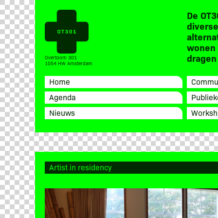
De OT3
diverse
alterna
wonen 
dragen 
Overtoom 301
1054 HW Amsterdam
Home
Commun
Agenda
Publiek
Nieuws
Worksh
Artist in residency