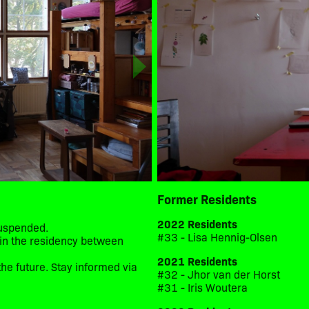
Former Residents
2022 Residents
suspended.
#33 - Lisa Hennig-Olsen
d in the residency between
2021 Residents
he future. Stay informed via
#32 - Jhor van der Horst
#31 - Iris Woutera