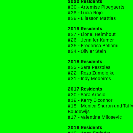
2020 Residents
#30 - Artemise Ploegaerts
#29 - Lucia Rojo
#28 - Eliasson Mattias
2019 Residents
#27 - Lionel Helmhout
#26 - Jennifer Kumer
#25 - Frederica Bellomi
#24 - Olivier Stein
2018 Residents
#23 - Sara Pezzolesi
#22 - Roza Zamolojko
#21 - Indy Medeiros
2017 Residents
#20 - Sara Arosio
#19 - Kerry O'connor
#18 - Monica Sharon and Taff
Boudewijs
#17 - Valentina Milosevic
2016 Residents
#16 - Anna Fotiadou