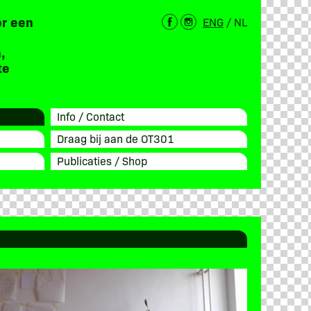
or een
ENG
/
NL
,
te
Info / Contact
Draag bij aan de OT301
Publicaties / Shop